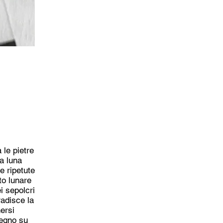
 le pietre
la luna
e ripetute
to lunare
ei sepolcri
radisce la
nersi
segno su