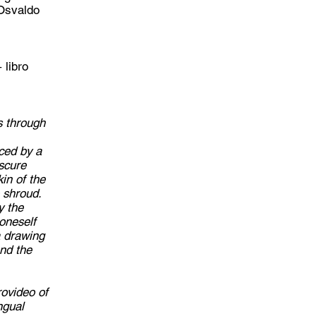
 Osvaldo
 libro
s through
ced by a
bscure
in of the
 shroud.
y the
 oneself
a drawing
nd the
rovideo of
ngual