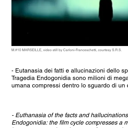
M.#10 MARSEILLE, video still by Carloni-Franceschetti, courtesy S.R.S.
- Eutanasia dei fatti e allucinazioni dello spa
Tragedia Endogonidia sono milioni di meg
umana compressi dentro lo sguardo di un c
- Euthanasia of the facts and hallucination
Endogonidia: the film cycle compresses a m