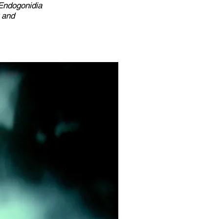
 Endogonidia
y and