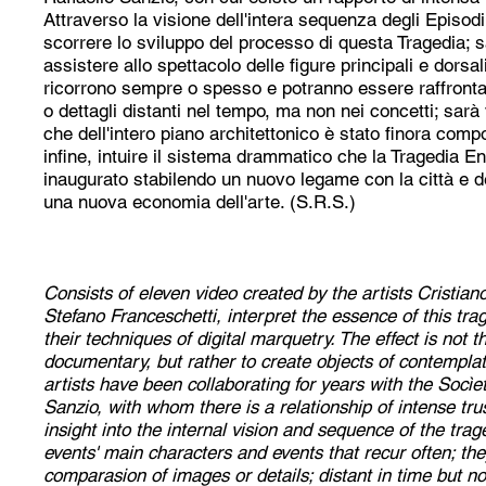
Attraverso la visione dell'intera sequenza degli Episodi
scorrere lo sviluppo del processo di questa Tragedia; s
assistere allo spettacolo delle figure principali e dorsal
ricorrono sempre o spesso e potranno essere raffronta
o dettagli distanti nel tempo, ma non nei concetti; sarà 
che dell'intero piano architettonico è stato finora compo
infine, intuire il sistema drammatico che la Tragedia E
inaugurato stabilendo un nuovo legame con la città e 
una nuova economia dell'arte. (S.R.S.)
Consists of eleven video created by the artists Cristian
Stefano Franceschetti, interpret the essence of this tra
their techniques of digital marquetry. The effect is not th
documentary, but rather to create objects of contemplat
artists have been collaborating for years with the Socìe
Sanzio, with whom there is a relationship of intense trus
insight into the internal vision and sequence of the trag
events' main characters and events that recur often; t
comparasion of images or details; distant in time but no