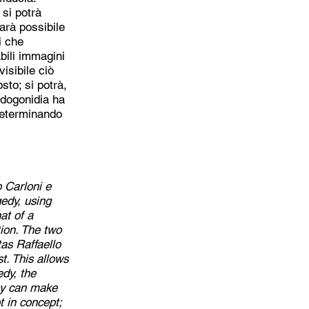
 si potrà
arà possibile
i che
bili immagini
visibile ciò
sto; si potrà,
ndogonidia ha
determinando
o Carloni e
gedy, using
at of a
ion. The two
tas Raffaello
t. This allows
edy, the
hey can make
t in concept;