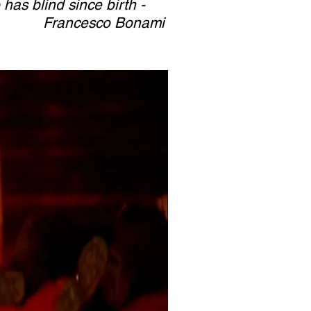
as blind since birth -
Francesco Bonami