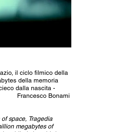
zio, il ciclo filmico della
abytes della memoria
ieco dalla nascita -
Francesco Bonami
s of space, Tragedia
illion megabytes of