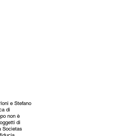
rloni e Stefano
ca di
copo non è
oggetti di
a Socìetas
fiducia.