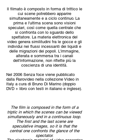
Il filmato è composto in forma di trittico le
cui scene potrebbero apparire
simultaneamente e a ciclo continuo. La
prima e l'ultima scena sono visioni
speculari, così come quella centrale che
si confronta con lo sguardo dello
spettatore. La materia elettronica del
video genera similitudini fra le gocce e gli
individui nei flussi incessanti dei liquidi e
delle migrazioni dei popoli. L'immagine,
alterata e sommersa tra i canali
dell'informazione, non riflette più la
coscienza di una identità.
Nel 2006 Senza foce viene pubblicato
dalla Rarovideo nella collezione Video in
Italy a cura di Bruno Di Marino (doppio
DVD + libro con testi in italiano e inglese).
The film is composed in the form of a
triptic in which the scenes can be viewed
simultaneously and in a continuous loop.
The first and the last scene are
speculative images, so it is that the
central one confronts the glance of the
spectator.